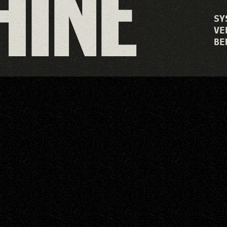
INE
SY
VE
BE