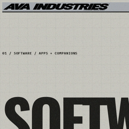
Zum
Inhalt
springen
01 / SOFTWARE / APPS + COMPANIONS
SOFT